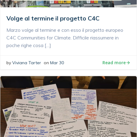
Volge al termine il progetto C4C
Marzo volge al termine e con esso il progetto europeo
C4C Communities for Climate. Difficile riassumere in
poche righe cosa […]
Read more
by
Viviana Tarter
on
Mar 30