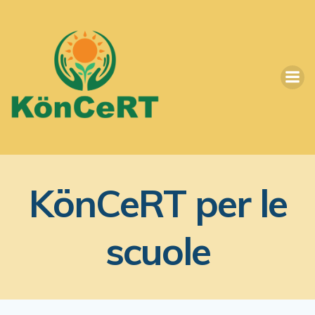
Vai
al
contenuto
KönCeRT per le
scuole