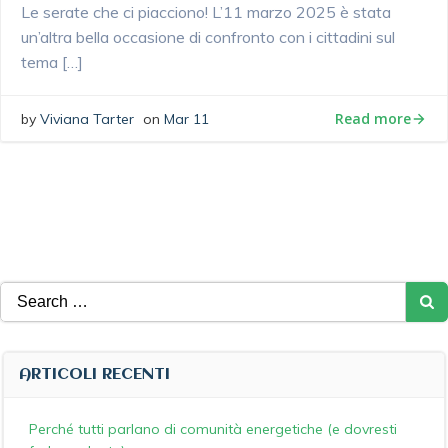
Le serate che ci piacciono! L’11 marzo 2025 è stata
un’altra bella occasione di confronto con i cittadini sul
tema […]
Read more
by
Viviana Tarter
on
Mar 11
Search
for:
ARTICOLI RECENTI
Perché tutti parlano di comunità energetiche (e dovresti