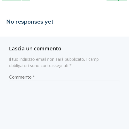
Navigazione
Navigazion
articoli
articoli
No responses yet
Lascia un commento
Il tuo indirizzo email non sarà pubblicato.
I campi
obbligatori sono contrassegnati
*
Commento
*