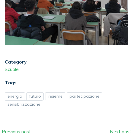
Category
Scuole
Tags
energia
futuro
insieme
partecipazione
sensibilizzazione
Previous post
Next post